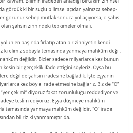
ir kavram. Bilimin iradeden anladığı birtakım zihinsel
a gördük ki bir suçlu bilimsel açıdan yalnızca sebep-
eğer görünür sebep mutlak sonuca yol açıyorsa, o şahıs
olan şahsın zihnindeki tepkimeler olmalı.
lı yolun en başında fırlatıp atan bir zihniyetin kendi
deriz ki elimiz sobayla temasında yanmaya mahkûm değil,
mahkûm değildir. Bizler sadece milyarlarca kez bunun
kesin bir gerçeklik ifade ettiğini söyleriz. Oysa bu
eplere değil de şahsın iradesine bağladık. İşte eşyanın
yarlarca kez böyle irade etmesine bağlarız. Biz de “O”
“yer çekimi” diyoruz fakat zorunluluğu reddediyor ve
” iradeye teslim ediyoruz. Eşya düşmeye mahkûm
ıyla temasında yanmaya mahkûm değildir. “O” irade
ından biliriz ki yanmamıştır da.