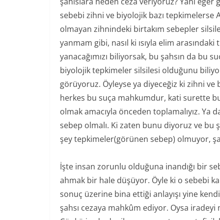
şahıslara neden ceza veriyoruz? Yani eğer g
sebebi zihni ve biyolojik bazı tepkimelerse 
olmayan zihnindeki birtakım sebepler sils
yanmam gibi, nasıl ki ısıyla elim arasında
yanacağımızı biliyorsak, bu şahsın da bu su
biyolojik tepkimeler silsilesi olduğunu bil
görüyoruz. Öyleyse ya diyeceğiz ki zihni ve b
herkes bu suça mahkumdur, kati surette bu 
olmak amacıyla önceden toplamalıyız. Ya da
sebep olmalı. Ki zaten bunu diyoruz ve bu 
şey tepkimeler(görünen sebep) olmuyor, şa
İşte insan zorunlu olduğuna inandığı bir seb
ahmak bir hale düşüyor. Öyle ki o sebebi ka
sonuç üzerine bina ettiği anlayışı yine kendi
şahsı cezaya mahkûm ediyor. Oysa iradeyi 