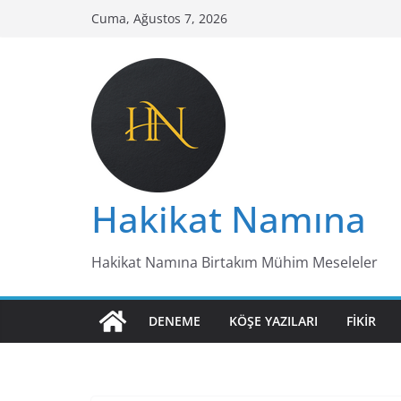
Skip
Cuma, Ağustos 7, 2026
to
content
Hakikat Namına
Hakikat Namına Birtakım Mühim Meseleler
DENEME
KÖŞE YAZILARI
FIKIR