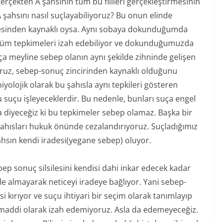
erçekten A şahsının tüm bu fiilleri gerçekleştirmesinin
A şahsını nasıl suçlayabiliyoruz? Bu onun elinde
ilesinden kaynaklı oysa. Aynı sobaya dokunduğumda
ki tüm tepkimeleri izah edebiliyor ve dokunduğumuzda
ça meyline sebep olanın aynı şekilde zihninde gelişen
iyoruz, sebep-sonuç zincirinden kaynaklı olduğunu
iyolojik olarak bu şahısla aynı tepkileri gösteren
suçu işleyeceklerdir. Bu nedenle, bunları suça engel
 diyeceğiz ki bu tepkimeler sebep olamaz. Başka bir
şahısları hukuk önünde cezalandırıyoruz. Suçladığımız
hsın kendi iradesi(yegane sebep) oluyor.
ep sonuç silsilesini kendisi dahi inkar edecek kadar
le almayarak neticeyi iradeye bağlıyor. Yani sebep-
si kırıyor ve suçu ihtiyari bir seçim olarak tanımlayıp
maddi olarak izah edemiyoruz. Asla da edemeyeceğiz.