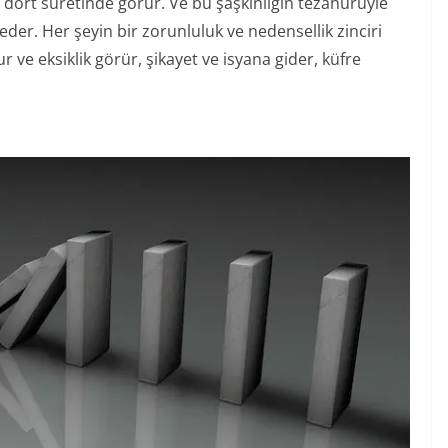
iki dört suretinde görür. Ve bu şaşkınlığın tezahürüyle
der. Her şeyin bir zorunluluk ve nedensellik zinciri
ve eksiklik görür, şikayet ve isyana gider, küfre