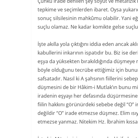
Çünkü irade denilen şey soyut ve metafizik b
tepkime ve seçimlerden ibaret. Oysa yukarıd
sonuç silsilesinin mahkûmu olabilir. Yani 
suçlu olamaz. Ne kadar komikte gelse suçlu 
İşte akılla yola çıktığını iddia eden ancak ak
kabullerini inkarının ispatıdır bu. Biz ise 
eşya da yüksekten bırakıldığında düşmeye 
böyle olduğunu tecrübe ettiğimiz için bunun 
safsatadır. Nasıl ki A şahsının fiillerini seb
düşmesini de bir Hâkim-i Mutlak’ın bunu mil
iradenin eşyayı her defasında düşürmesine 
fiilin hakkını görünürdeki sebebe değil “O
değildir “O” irade etmezse düşmez. Elim ıs
etmezse yanmaz. Nitekim Hz. İbrahim kıssas