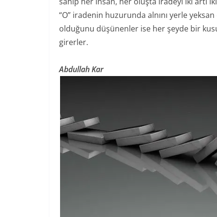
sahip her insan, her oluşta iradeyi iki artı 
“O” iradenin huzurunda alnını yerle yeksan e
olduğunu düşünenler ise her şeyde bir kusur 
girerler.
Abdullah Kar