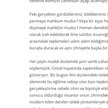
nedenle evimizin camından aşağı atlamayız
Peki gerçekten gördüklerimiz, bildiklerim
yanmaya mahkum mudur? Veya bir eşya her 
düşmeye mahkûm mudur? Hemen denebilir ki
olarak izah edebilecek ilme sahibiz insanoğlu
arasındaki tepkimeleri adım
adım bildiğimi
burada duracak ve aynı zihniyetle başka bir 
Her şeyin maddi düzlemde yani varlık sa
söylemiştik. Cinsel hayatında sapkınlıkları o
gösteriyor. Biz bugün ilmi düzlemdeki tetkikl
aleminde bu eğilime sebep olan bazı tepkimel
gerçekleştirme sebebi zihni ve biyolojik etkil
sonucu öldürdüğü insanlar onun zihnindek
modern bilim denilen tetkik yöntemleriyle de