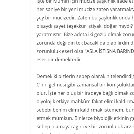
İşte bir Mümin için mucize şaşkınlık ifade et
her saniye bir yeni mucize zaten yaratmaktad
şey bir mucizedir. Zaten bu şaşkınlık onda 
olsaydı şayet teşekkür iştiyakı doğar mıydı? İ
yaratmıştır. Bize adeta iki gözlü olmak zorun
zorunda değildin tek bacaklıda olabilirdin d
zorunluluk eseri olsa “ASLA İSTİSNA BARIND
eseridir demektedir.
Demek ki bizlerin sebep olarak nitelendirdi
C’nin gelmesi gibi zamansal bir komşuluktan
olur. İşte her oluş bir iradeye bağlı olmak
biyolojik etkiye mahkûm fakat elimi kaldırma
sebebi benim elimi kaldırmak istemem, bunu
etmek mümkün. Binlerce biyolojik etkinin g
sebep olamayacağını ve bir zorunluluk arz e