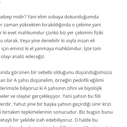
.
iz sebep midir? Yani elim sobaya dokunduğumda
zaman yüksekten bırakıldığında o çekime yani
 evet mahkumdur çünkü biz yer çekimini fiziki
 olarak. Veya yine denebilir ki ısıyla insan eli
z için eminiz ki el yanmaya mahkûmdur. İşte tam
olayı analiz edeceğiz.
hasında görünen bir sebebi olduğunu düşündüğümüzü
lan bir A şahsı düşünelim, örneğin pedofili eğilimi
erimizle biliyoruz ki A şahsının zihni ve biyolojik
er ve olaylar gerçekleşiyor. Yani şahsın bu fiili
erdir. Yahut yine bir başka şahsın geçirdiği sinir krizi
i birtakım tepkimelerinin sonucudur. Biz bugün bunu
taylı bir şekilde izah edebiliyoruz. O halde bu