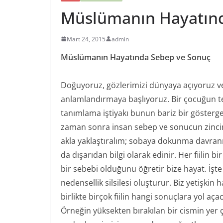
Müslümanın Hayatınd
Mart 24, 2015
admin
Müslümanın Hayatında Sebep ve Sonuç
Doğuyoruz, gözlerimizi dünyaya açıyoruz v
anlamlandırmaya başlıyoruz. Bir çocuğun te
tanımlama iştiyakı bunun bariz bir gösterges
zaman sonra insan sebep ve sonucun zincirine 
akla yaklaştıralım; sobaya dokunma davranış
da dışarıdan bilgi olarak edinir. Her fiilin 
bir sebebi olduğunu öğretir bize hayat. İşte
nedensellik silsilesi oluşturur. Biz yetişki
birlikte birçok fiilin hangi sonuçlara yol açac
Örneğin yüksekten bırakılan bir cismin yer ç