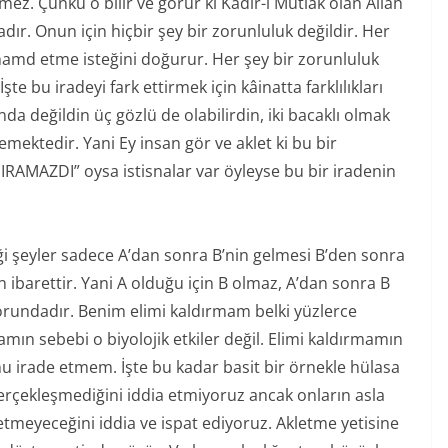
mez. Çünkü o bilir ve görür ki Kadir-i Mutlak olan Allah
ır. Onun için hiçbir şey bir zorunluluk değildir. Her
hamd etme isteğini doğurur. Her şey bir zorunluluk
şte bu iradeyi fark ettirmek için kâinatta farklılıkları
da değildin üç gözlü de olabilirdin, iki bacaklı olmak
emektedir. Yani Ey insan gör ve aklet ki bu bir
IRAMAZDI” oysa istisnalar var öyleyse bu bir iradenin
ği şeyler sadece A’dan sonra B’nin gelmesi B’den sonra
 ibarettir. Yani A olduğu için B olmaz, A’dan sonra B
 zorundadır. Benim elimi kaldırmam belki yüzlerce
mın sebebi o biyolojik etkiler değil. Elimi kaldırmamın
 irade etmem. İşte bu kadar basit bir örnekle hülasa
erçekleşmediğini iddia etmiyoruz ancak onların asla
tmeyeceğini iddia ve ispat ediyoruz. Akletme yetisine